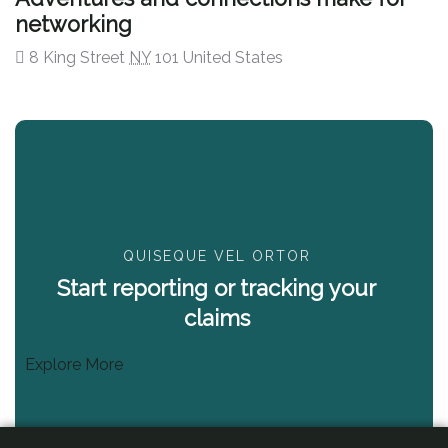
networking
8 King Street
NY
101 United States
QUISEQUE VEL ORTOR
Start reporting or tracking your
claims
Explore More