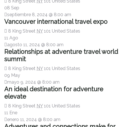
8 King Street
NY
101 United States
08 Sep
septiembre 8, 2024 @ 8:00 am
Vancouver international travel expo
8 King Street
NY
101 United States
11 Ago
agosto 11, 2024 @ 8:00 am
Relationships at adventure travel world
summit
8 King Street
NY
101 United States
09 May
mayo 9, 2024 @ 8:00 am
An ideal destination for adventure
elevate
8 King Street
NY
101 United States
11 Ene
enero 11, 2024 @ 8:00 am
Adventures and connections make for