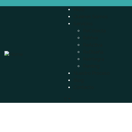
Inicio
Quiénes Somos
Servicios
ReColecta
ReVive
ReActiva
ReDiseña
ReIntegra
Renting
Nuestro Proceso
Blog
Contacto
Events