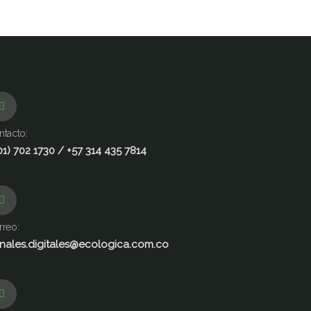
ntacto:
01) 702 1730 / +57 314 435 7814
rreo:
nales.digitales@ecologica.com.co