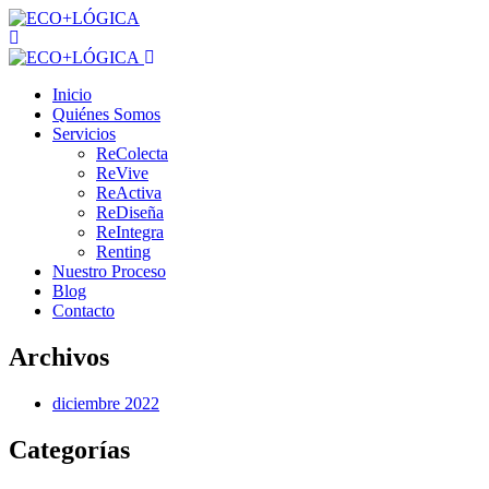
Inicio
Quiénes Somos
Servicios
ReColecta
ReVive
ReActiva
ReDiseña
ReIntegra
Renting
Nuestro Proceso
Blog
Contacto
Archivos
diciembre 2022
Categorías